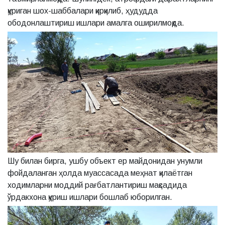
қуриган шох-шаббалари қирқилиб, ҳудудда
ободонлаштириш ишлари амалга оширилмоқда.
Шу билан бирга, ушбу объект ер майдонидан унумли
фойдаланган ҳолда муассасада меҳнат қилаётган
ходимларни моддий рағбатлантириш мақсадида
ўрдакхона қуриш ишлари бошлаб юборилган.