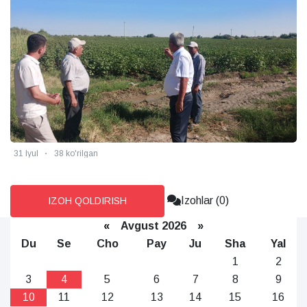
31 Iyul
38 ko'rilgan
Izohlar (0)
IZOH QOLDIRISH
«
Avgust 2026 »
Du
Se
Cho
Pay
Ju
Sha
Yal
1
2
3
4
5
6
7
8
9
10
11
12
13
14
15
16