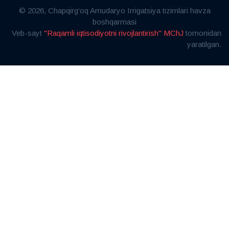
© 2026, Chapqirg‘oq Amudaryo Irrigatsiya tizimlari havza
boshqarmasi
Veb-sayt
"Raqamli iqtisodiyotni rivojlantirish" MChJ
tomonidan
yaratilgan.