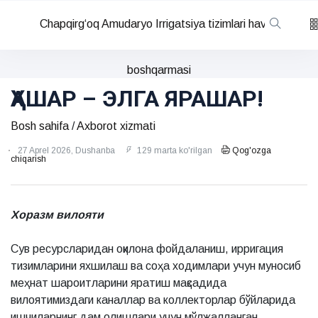
Chapqirg‘oq Amudaryo Irrigatsiya tizimlari havza
boshqarmasi
ҲАШАР – ЭЛГА ЯРАШАР!
Bosh sahifa
/
Axborot xizmati
27 Aprel 2026, Dushanba
129 marta ko'rilgan
Qog'ozga
chiqarish
Хоразм вилояти
Сув ресурсларидан оқилона фойдаланиш, ирригация
тизимларини яхшилаш ва соҳа ходимлари учун муносиб
меҳнат шароитларини яратиш мақсадида
вилоятимиздаги каналлар ва коллекторлар бўйларида
ишчиларнинг дам олишлари учун мўлжалланган