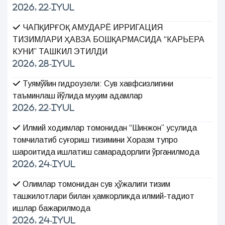
2026, 22-Iyul
ЧАПҚИРҒОҚ АМУДАРЁ ИРРИГАЦИЯ
ТИЗИМЛАРИ ҲАВЗА БОШҚАРМАСИДА “КАРЬЕРА
КУНИ” ТАШКИЛ ЭТИЛДИ
2026, 28-Iyul
Туямўйин гидроузели: Сув хавфсизлигини
таъминлаш йўлида муҳим қадамлар
2026, 22-Iyul
Илмий ходимлар томонидан “Шинжон” усулида
томчилатиб суғориш тизимини Хоразм тупроқ
шароитида ишлатиш самарадорлиги ўрганилмоқда
2026, 24-Iyul
Олимлар томонидан сув ҳўжалиги тизим
ташкилотлари билан ҳамкорликда илмий-тадқиқот
ишлар бажарилмоқда
2026, 24-Iyul