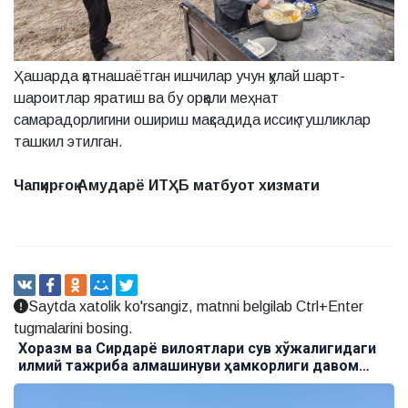
Ҳашарда қатнашаётган ишчилар учун қулай шарт-
шароитлар яратиш ва бу орқали меҳнат
самарадорлигини ошириш мақсадида иссиқ тушликлар
ташкил этилган.
Чапқирғоқ Амударё ИТҲБ матбуот хизмати
Saytda xatolik ko'rsangiz, matnni belgilab Ctrl+Enter
tugmalarini bosing.
Хоразм ва Сирдарё вилоятлари сув хўжалигидаги
илмий тажриба алмашинуви ҳамкорлиги давом
этмоқда