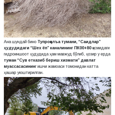
Ана шундай бино
Тупроққалъа тумани, “Саидлар”
ҳудудидаги “Шех ёп” каналининг ПК00+80
қисмидаги
гидроиншоот ҳудудида ҳам мавжуд бўлиб, ҳозир у ерда
туман “Сув етказиб бериш хизмати” давлат
муассасасинин
г ишчи жамоаси томонидан катта
ҳашар уюштирилган.