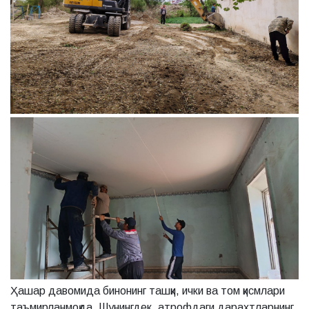
Ҳашар давомида бинонинг ташқи, ички ва том қисмлари
таъмирланмоқда. Шунингдек, атрофдаги дарахтларнинг