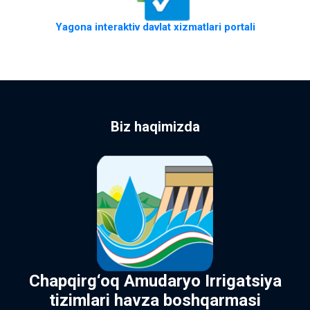
Yagona interaktiv davlat xizmatlari portali
Biz haqimizda
Chapqirg‘oq Amudaryo Irrigatsiya
tizimlari havza boshqarmasi