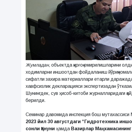
Жумладан,
объектда қирғоқ емирилишларини олд
ходимларни иншоотдан фойдаланиш йўриқномала
сифатли захира материаллари етарли даражада
хавфсизлик декларацияси экспертизадан ўтказил
Шунингдек, сув ҳисоб-китоби журналларидаги қа
берилди.
Семинар давомида инспекция бош мутахассиси
2023 йил 30 августдаги “Гидротехника иншо
сонли Қонуни
ҳамда
Вазирлар Маҳкамасининг 