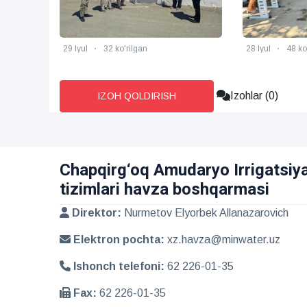
29 Iyul
32 ko'rilgan
28 Iyul
48 ko
Izohlar (0)
IZOH QOLDIRISH
Chapqirg‘oq Amudaryo Irrigatsiy
tizimlari havza boshqarmasi
Direktor:
Nurmetov Elyorbek Allanazarovich
Elektron pochta:
xz.havza@minwater.uz
Ishonch telefoni:
62 226-01-35
Fax:
62 226-01-35