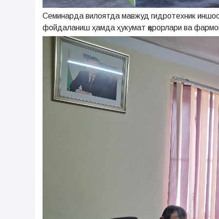
Семинарда вилоятда мавжуд гидротехник иншоот
фойдаланиш ҳамда ҳукумат қарорлари ва фармон