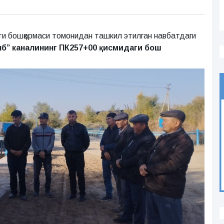
ти бошқармаси томонидан ташкил этилган навбатдаги
яб” каналининг
ПК257+00 қисмидаги бош