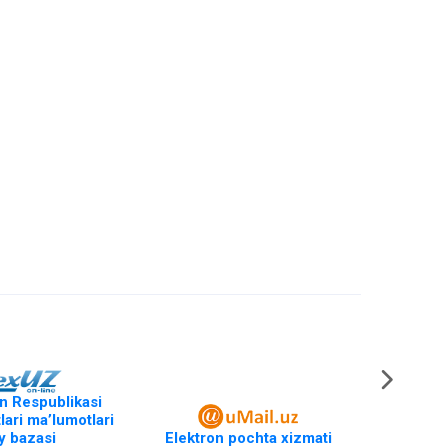
n Respublikasi
lari ma’lumotlari
iy bazasi
Elektron pochta xizmati
Yagona id