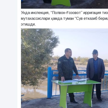
Унда инспекция, “Полвон-Ғозовот” ирригация ти
мутахассислари ҳамда туман “Сув етказиб бери
этишди.