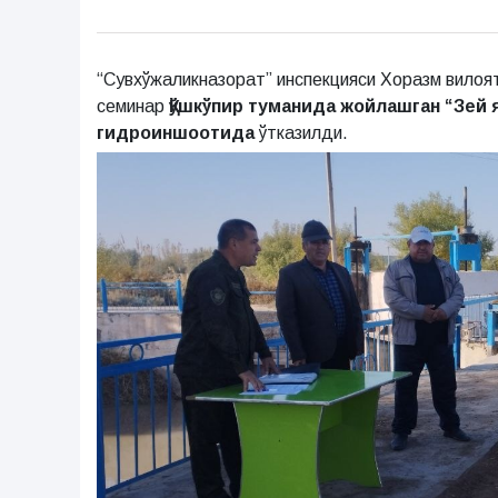
“Сувхўжаликназорат” инспекцияси Хоразм вилоя
семинар
Қўшкўпир туманида жойлашган “Зей 
гидроиншоотида
ўтказилди.