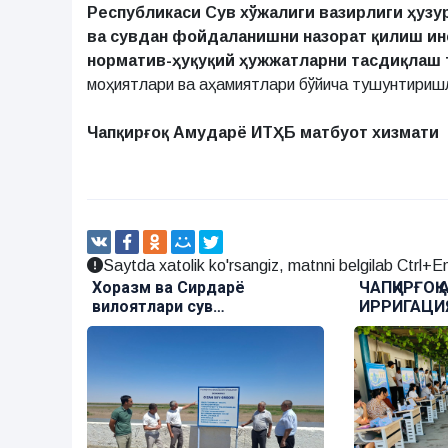
Республикаси Сув хўжалиги вазирлиги ҳузу
ва сувдан фойдаланишни назорат қилиш ин
норматив-ҳуқуқий ҳужжатларни тасдиқлаш 
моҳиятлари ва аҳамиятлари бўйича тушунтириш
Чапқирғоқ Амударё ИТҲБ матбуот хизмати
Saytda xatolik ko'rsangiz, matnni belgilab Ctrl+En
Хоразм ва Сирдарё
ЧАПҚИРҒОҚ
вилоятлари сув
ИРРИГАЦИ
хўжалигидаги илмий
ҲАВЗА БО
тажриба алмашинуви
“КАРЬЕРА 
тмоқда
ҳамкорлиги
ЭТИЛДИ