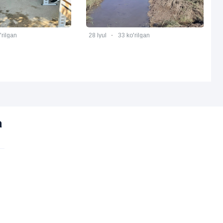
'rilgan
28 Iyul
33 ko'rilgan
a