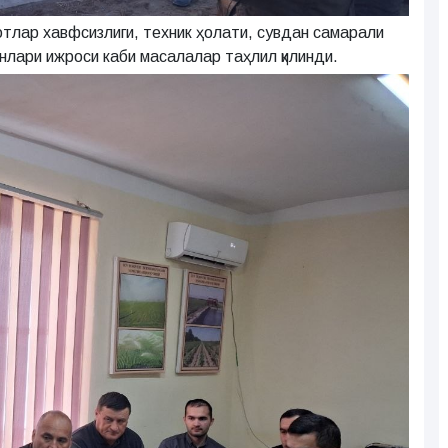
лар хавфсизлиги, техник ҳолати, сувдан самарали
лари ижроси каби масалалар таҳлил қилинди.