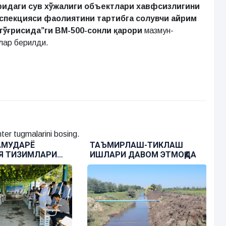
ридаги сув хўжалиги объектлари хавфсизлигини
спекцияси фаолиятини тартибга солувчи айрим
тўғрисида”ги ВМ-500-сонли қарори
мазмун-
лар берилди.
ter tugmalarini bosing.
 АМУДАРЁ
ТАЪМИРЛАШ-ТИКЛАШ
Я ТИЗИМЛАРИ
ИШЛАРИ ДАВОМ ЭТМОҚДА
ШҚАРМАСИДА
КУНИ” ТАШКИЛ