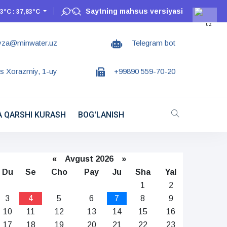
Saytning mahsus versiyasi
3°C : 37,83°C
vza@minwater.uz
Telegram bot
s Xorazmiy, 1-uy
+99890 559-70-20
 QARSHI KURASH
BOG'LANISH
«
Avgust 2026 »
Du
Se
Cho
Pay
Ju
Sha
Yal
1
2
3
4
5
6
7
8
9
10
11
12
13
14
15
16
17
18
19
20
21
22
23