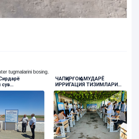
ter tugmalarini bosing.
ЧАПҚИРҒОҚ АМУДАРЁ
ТАЪМИРЛАШ-
ИРРИГАЦИЯ ТИЗИМЛАРИ
ИШЛАРИ ДАВО
ҲАВЗА БОШҚАРМАСИДА
“КАРЬЕРА КУНИ” ТАШКИЛ
ЭТИЛДИ