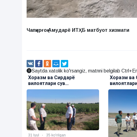
Чапқирғоқ Амударё ИТҲБ матбуот хизмати
Saytda xatolik ko'rsangiz, matnni belgilab Ctrl+En
азм ва Сирдарё
Хоразм ва Сирдарё
оятлари сув
вилоятлари сув
алигидаги илмий
хўжалигидаги илмий
жриба алмашинуви
тажриба алмашинуви
корлиги давом этмоқда
ҳамкорлиги
ul
35 ko'rilgan