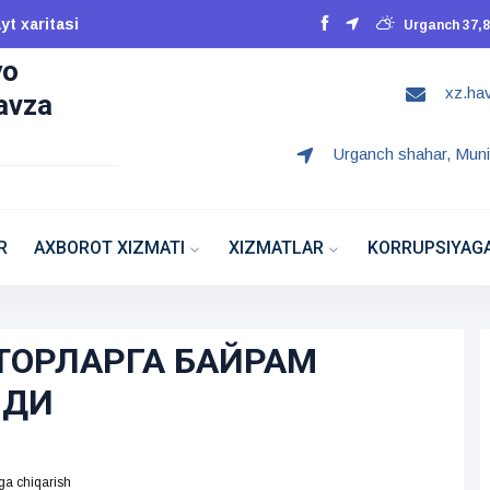
yt xaritasi
Urganch 37,8
yo
xz.ha
havza
Urganch shahar, Muni
R
AXBOROT XIZMATI
XIZMATLAR
KORRUPSIYAGA
ТОРЛАРГА БАЙРАМ
ЛДИ
a chiqarish