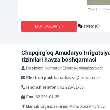
29 Iyul
32 ko'rilgan
Izohlar (0)
IZOH QOLDIRISH
Chapqirg‘oq Amudaryo Irrigatsiy
tizimlari havza boshqarmasi
Direktor:
Nurmetov Elyorbek Allanazarovich
Elektron pochta:
xz.havza@minwater.uz
Ishonch telefoni:
62 226-01-35
Fax:
62 226-01-35
Manzil:
Urganch shahar, Munis Xorazmiy 1 uy.