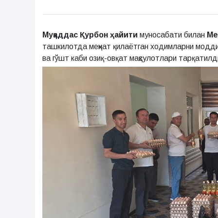
Муқаддас Қурбон ҳайити
муносабати билан
Ме
ташкилотда меҳнат қилаётган ходимларни модди
ва гўшт каби озиқ-овқат маҳсулотлари тарқатилд