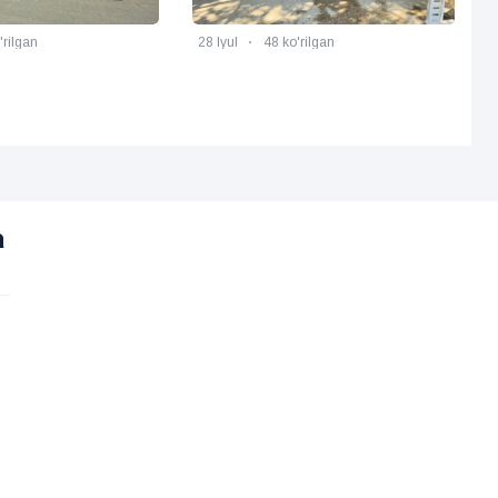
28 Iyul
48 ko'rilgan
28 Iyul
34 ko'rilgan
a