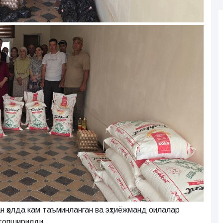
н ҳолда кам таъминланган ва эҳтиёжманд оилалар
 топширилди.