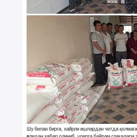
Шу билан бирга, хайрли ишлардан четда қолмага
ҳолидан хабар олиниб, уларга байрам совғалари