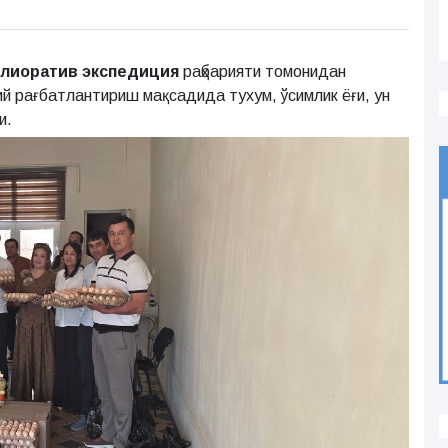
лиоратив экспедиция
раҳбарияти томонидан
й рағбатлантириш мақсадида тухум, ўсимлик ёғи, ун
и.