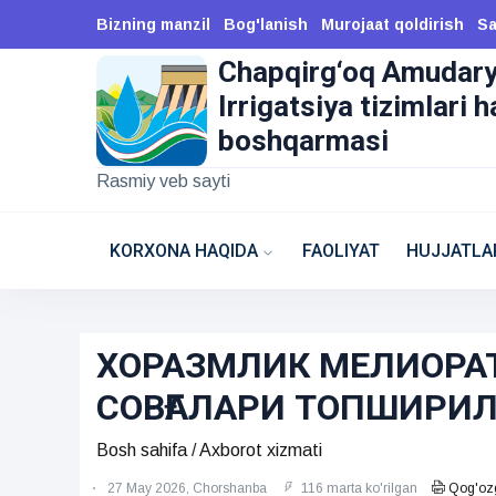
Bizning manzil
Bog'lanish
Murojaat qoldirish
Sa
Chapqirg‘oq Amudar
Irrigatsiya tizimlari 
boshqarmasi
Rasmiy veb sayti
KORXONA HAQIDA
FAOLIYAT
HUJJATLA
ХОРАЗМЛИК МЕЛИОРА
СОВҒАЛАРИ ТОПШИРИ
Bosh sahifa
/
Axborot xizmati
27 May 2026, Chorshanba
116 marta ko'rilgan
Qog'ozg