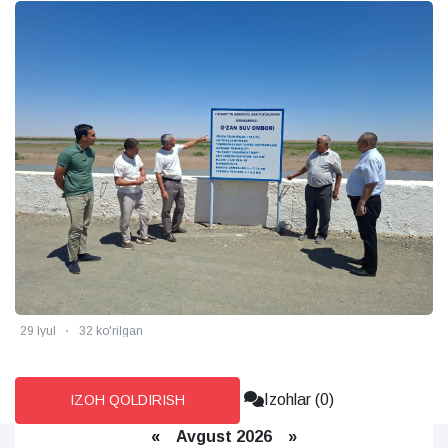
ЭТИЛДИ
o'rilgan
28 Iyul
48 k
Izohlar (0)
IZOH QOLDIRISH
«
Avgust 2026 »