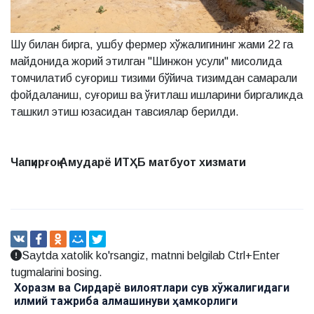
Шу билан бирга, ушбу фермер хўжалигининг жами 22 га
майдонида жорий этилган "Шинжон усули" мисолида
томчилатиб суғориш тизими бўйича тизимдан самарали
фойдаланиш, суғориш ва ўғитлаш ишларини биргаликда
ташкил этиш юзасидан тавсиялар берилди.
Чапқирғоқ Амударё ИТҲБ матбуот хизмати
Saytda xatolik ko'rsangiz, matnni belgilab Ctrl+Enter
tugmalarini bosing.
 Сирдарё вилоятлари сув хўжалигидаги
ЧАПҚИРҒО
риба алмашинуви ҳамкорлиги
ҲАВЗА БО