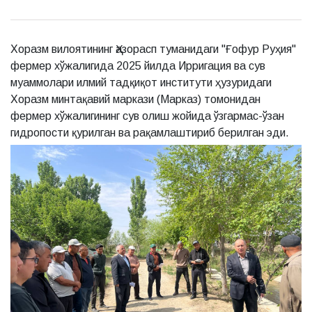
Хоразм вилоятининг Ҳазорасп туманидаги "Ғофур Руҳия"
фермер хўжалигида 2025 йилда Ирригация ва сув
муаммолари илмий тадқиқот институти ҳузуридаги
Хоразм минтақавий маркази (Марказ) томонидан
фермер хўжалигининг сув олиш жойида ўзгармас-ўзан
гидропости қурилган ва рақамлаштириб берилган эди.