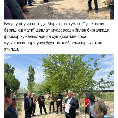
Бугун ушбу иншоотда Марказ ва туман "Сув етказиб
бериш хизмати" давлат муассасаси билан биргаликда
фермер хўжаликлари ва сув хўжалиги соҳа
мутахассислари учун ўқув-амалий семинар ташкил
этилди.