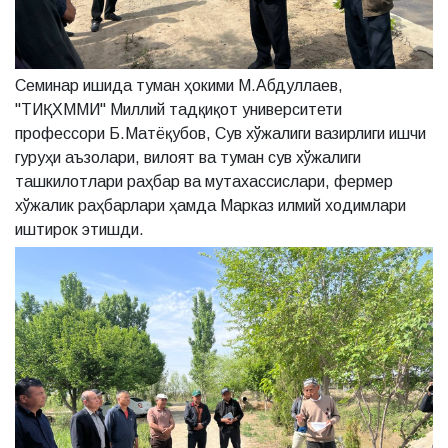
Семинар ишида туман ҳокими М.Абдуллаев,
"ТИҚХММИ" Миллий тадқиқот университети
профессори Б.Матёқубов, Сув хўжалиги вазирлиги ишчи
гуруҳи аъзолари, вилоят ва туман сув хўжалиги
ташкилотлари раҳбар ва мутахассислари, фермер
хўжалик раҳбарлари ҳамда Марказ илмий ходимлари
иштирок этишди.