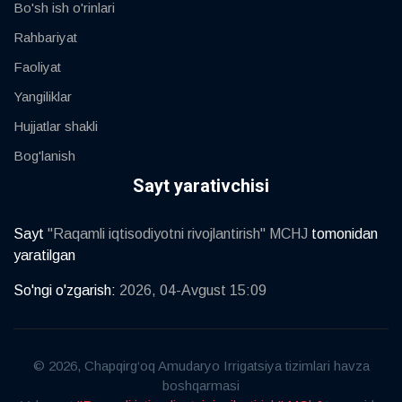
Bo'sh ish o'rinlari
Rahbariyat
Faoliyat
Yangiliklar
Hujjatlar shakli
Bog'lanish
Sayt yarativchisi
Sayt
"Raqamli iqtisodiyotni rivojlantirish" MCHJ
tomonidan
yaratilgan
So'ngi o'zgarish:
2026, 04-Avgust 15:09
© 2026, Chapqirg‘oq Amudaryo Irrigatsiya tizimlari havza
boshqarmasi