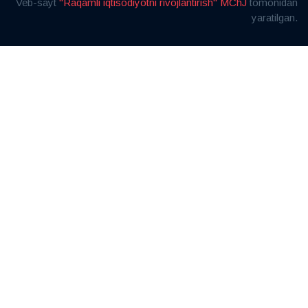
Veb-sayt
"Raqamli iqtisodiyotni rivojlantirish" MChJ
tomonidan
yaratilgan.