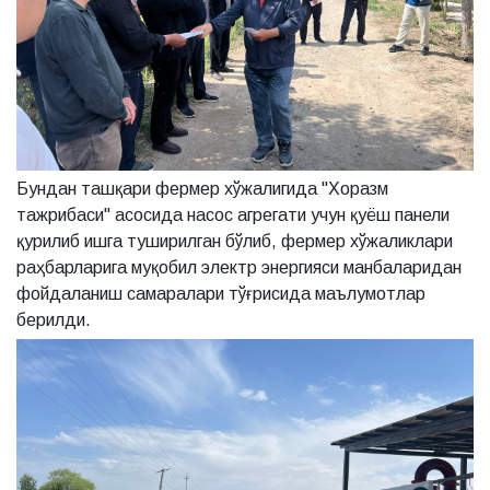
Бундан ташқари фермер хўжалигида "Хоразм
тажрибаси" асосида насос агрегати учун қуёш панели
қурилиб ишга туширилган бўлиб, фермер хўжаликлари
раҳбарларига муқобил электр энергияси манбаларидан
фойдаланиш самаралари тўғрисида маълумотлар
берилди.