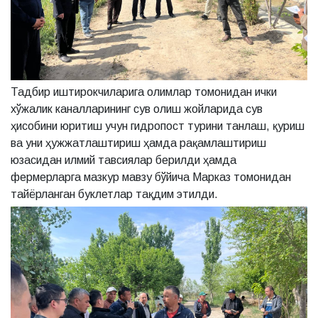
Тадбир иштирокчиларига олимлар томонидан ички
хўжалик каналларининг сув олиш жойларида сув
ҳисобини юритиш учун гидропост турини танлаш, қуриш
ва уни ҳужжатлаштириш ҳамда рақамлаштириш
юзасидан илмий тавсиялар берилди ҳамда
фермерларга мазкур мавзу бўйича Марказ томонидан
тайёрланган буклетлар тақдим этилди.