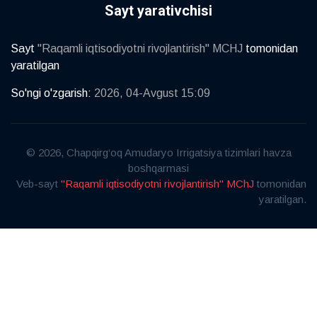
Sayt yarativchisi
Sayt
"Raqamli iqtisodiyotni rivojlantirish" MCHJ
tomonidan
yaratilgan
So'ngi o'zgarish:
2026, 04-Avgust 15:09
© 2026, Chapqirg‘oq Amudaryo Irrigatsiya tizimlari havza
boshqarmasi
Veb-sayt
"Raqamli iqtisodiyotni rivojlantirish" MChJ
tomonidan
yaratilgan.