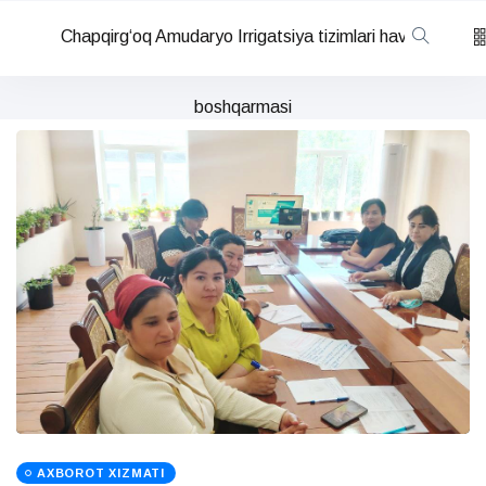
Chapqirg‘oq Amudaryo Irrigatsiya tizimlari havza
boshqarmasi
AXBOROT XIZMATI