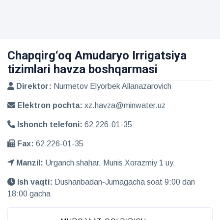
Chapqirg‘oq Amudaryo Irrigatsiya
tizimlari havza boshqarmasi
Direktor:
Nurmetov Elyorbek Allanazarovich
Elektron pochta:
xz.havza@minwater.uz
Ishonch telefoni:
62 226-01-35
Fax:
62 226-01-35
Manzil:
Urganch shahar, Munis Xorazmiy 1 uy.
Ish vaqti:
Dushanbadan-Jumagacha soat 9:00 dan
18:00 gacha