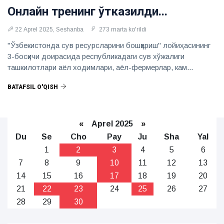
Онлайн тренинг ўтказилди...
22 Aprel 2025, Seshanba
273 marta ko'rildi
"Ўзбекистонда сув ресурсларини бошқариш" лойиҳасининг
3-босқичи доирасида республикадаги сув хўжалиги
ташкилотлари аёл ходимлари, аёл-фермерлар, кам...
BATAFSIL O'QISH
«
Aprel 2025
»
Du
Se
Cho
Pay
Ju
Sha
Yal
1
2
3
4
5
6
7
8
9
10
11
12
13
14
15
16
17
18
19
20
21
22
23
24
25
26
27
28
29
30